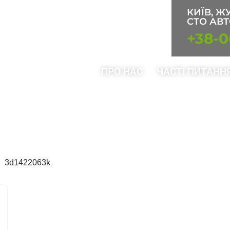
КИЇВ, Ж
СТО АВТ
+38-0
РИ
КОНТАКТИ
ПРО НАС
ЧАСТІ ПИТАНН
n 3d1422063k