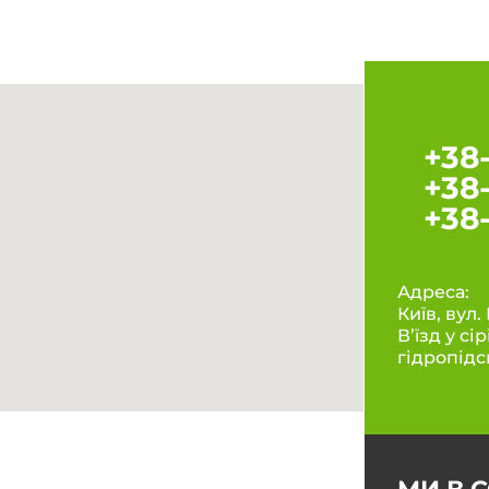
+38
+38
+38
Адреса:
Київ, вул
В’їзд у сі
гідропідс