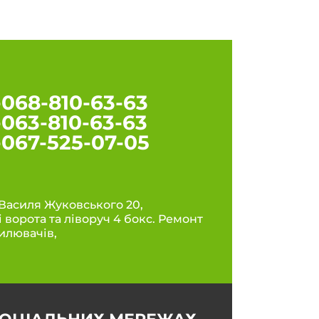
-068-810-63-63
-063-810-63-63
-067-525-07-05
. Василя Жуковського 20,
рі ворота та ліворуч 4 бокс. Ремонт
илювачів,