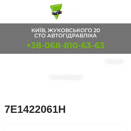
Перейти
к
содержимому
КИЇВ, ЖУКОВСЬКОГО 20
СТО АВТОГІДРАВЛІКА
+38-068-810-63-63
ПОСЛУГИ
ТОВАРИ
КОНТАКТИ
ПРО НАС
ЧАСТІ ПИТАННЯ
7E1422061H