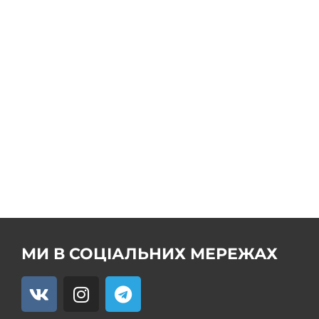
СЕРВІС
Ремонт кермових рейок
Продаж кермових рейок
Ремонт насоса ГУР
Продаж насоса ГУР
Ремонт кермового редуктора ГУР
Ремкомплекти
МИ В СОЦІАЛЬНИХ МЕРЕЖАХ