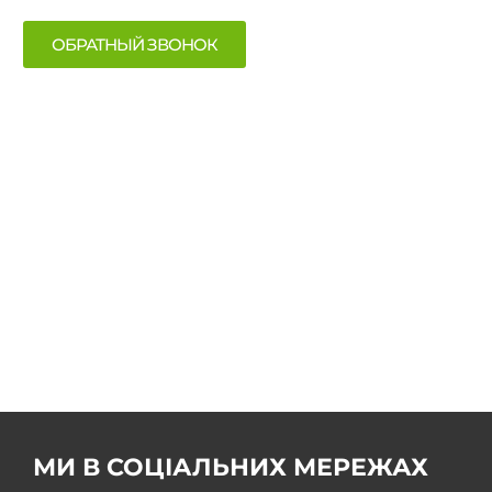
ОБРАТНЫЙ ЗВОНОК
СЕРВІС
Ремонт кермових рейок
Продаж кермових рейок
Ремонт насоса ГУР
Продаж насоса ГУР
Ремонт кермового редуктора ГУР
Ремкомплекти
МИ В СОЦІАЛЬНИХ МЕРЕЖАХ